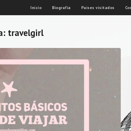
Inicio
Biografía
Paises visitados
Co
a:
travelgirl