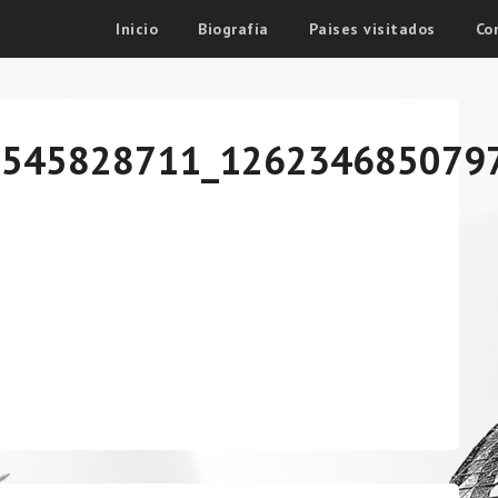
Inicio
Biografía
Paises visitados
Co
6545828711_126234685079