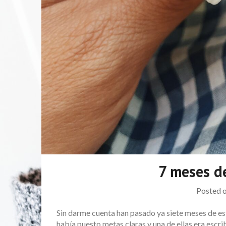
7 meses 
Posted 
Sin darme cuenta han pasado ya siete meses de este
había puesto metas claras y una de ellas era esc